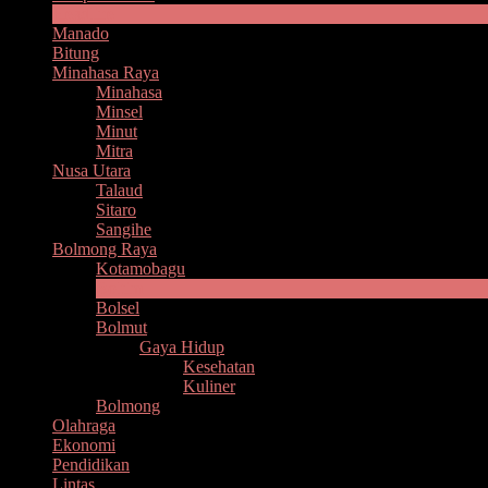
Headline
Manado
Bitung
Minahasa Raya
Minahasa
Minsel
Minut
Mitra
Nusa Utara
Talaud
Sitaro
Sangihe
Bolmong Raya
Kotamobagu
Boltim
Bolsel
Bolmut
Gaya Hidup
Kesehatan
Kuliner
Bolmong
Olahraga
Ekonomi
Pendidikan
Lintas