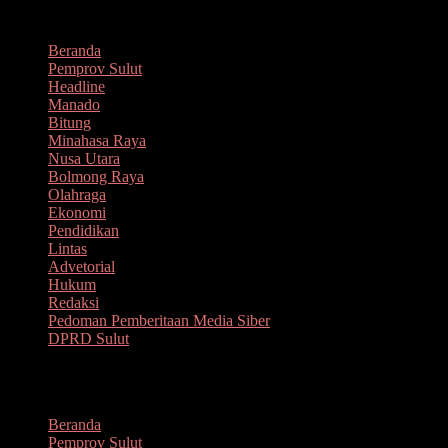
Lompat
Agustus 8, 2026
ke
Beranda
konten
Pemprov Sulut
Headline
Manado
Bitung
Minahasa Raya
Nusa Utara
Bolmong Raya
Olahraga
Ekonomi
Pendidikan
Lintas
Advetorial
Hukum
Redaksi
Pedoman Pemberitaan Media Siber
DPRD Sulut
Menu
Beranda
Pemprov Sulut