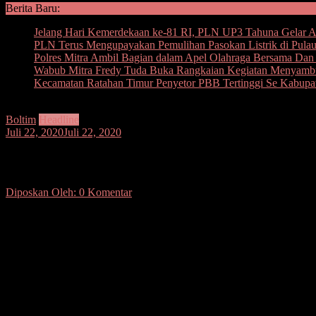
Berita Baru:
Jelang Hari Kemerdekaan ke-81 RI, PLN UP3 Tahuna Gelar Ape
PLN Terus Mengupayakan Pemulihan Pasokan Listrik di Pula
Polres Mitra Ambil Bagian dalam Apel Olahraga Bersama D
Wabub Mitra Fredy Tuda Buka Rangkaian Kegiatan Menyam
Kecamatan Ratahan Timur Penyetor PBB Tertinggi Se Kabupa
Boltim
Headline
Juli 22, 2020
Juli 22, 2020
Koaliasi PDIP dan PAN di Boltim Teranc
Diposkan Oleh:
0 Komentar
SUARASULUT.COM,BOLTIM– Partai Demokrasi Indonesia Perjuangan
Lensun. Bahkan bisik-bisik sejumlah orang terpercaya di lingkara
Sayangnya pasangan yang disebut-sebut paling kuat di Boltim, teranc
Partai Golkar mengusung Tetty Paruntu yang notabenenya Ketua Par
ini mendapat restu DPP PAN.