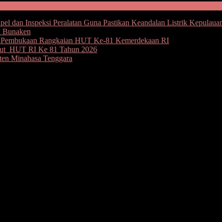
l dan Inspeksi Peralatan Guna Pastikan Keandalan Listrik Kepulaua
u Bunaken
an Pembukaan Rangkaian HUT Ke-81 Kemerdekaan RI
but HUT RI Ke 81 Tahun 2026
ten Minahasa Tenggara
am Pisah Sebelum ‘Ijab Kabul’ Ini Nama-
 (PDIP) dan Partai Amanat Nasional (PAN) sebenarnya terus men
n PDIP, pasangan ini tinggal menunggu SK yang telah disodorkan ke 
am cerai sebelum ‘ijab kabul’. Penyebab bakal terancamnya perceraian 
taiGolkar Sulut sebagai calon Gubernur dan Ketua DPW PAN Sulut Se