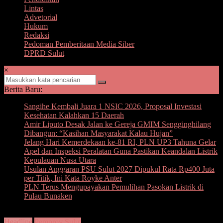
Lintas
Advetorial
Hukum
Redaksi
Pedoman Pemberitaan Media Siber
DPRD Sulut
×
Berita Baru:
Sangihe Kembali Juara 1 NSIC 2026, Proposal Investasi
Kesehatan Kalahkan 15 Daerah
Amir Liputo Desak Jalan ke Gereja GMIM Sengginghilang
Dibangun: “Kasihan Masyarakat Kalau Hujan”
Jelang Hari Kemerdekaan ke-81 RI, PLN UP3 Tahuna Gelar
Apel dan Inspeksi Peralatan Guna Pastikan Keandalan Listrik
Kepulauan Nusa Utara
Usulan Anggaran PSU Sulut 2027 Dipukul Rata Rp400 Juta
per Titik, Ini Kata Royke Anter
PLN Terus Mengupayakan Pemulihan Pasokan Listrik di
Pulau Bunaken
Headline
Pemprov Sulut