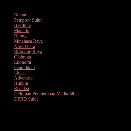
Lompat
Agustus 9, 2026
ke
Beranda
konten
Pemprov Sulut
Headline
Manado
Bitung
Minahasa Raya
Nusa Utara
Bolmong Raya
Olahraga
Ekonomi
Pendidikan
Lintas
Advetorial
Hukum
Redaksi
Pedoman Pemberitaan Media Siber
DPRD Sulut