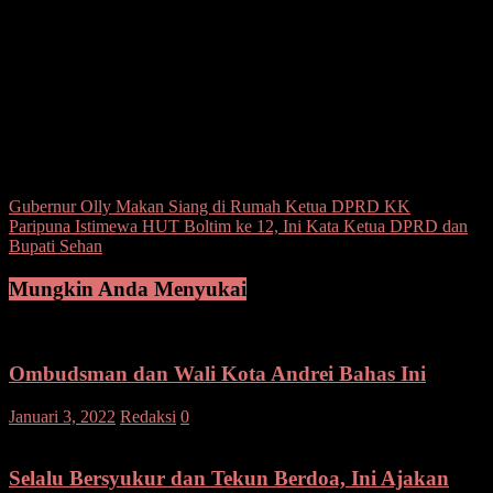
Susun Kauditan (KM 20+500). Pun menggunakan protokol
kesehatan sehingga undangan terbatas.
Sementara itu, sesuai undangan yang di edarkan Menteri Pekerjaan
Umum dan perumahan Rakyat Republik Indonesia, para undangan
membawa keterangan non reaktif melaksanakan protokol kesehatan,
hadir membawa undangan 30 menit sebelum acara dimulai.(wal)
Post Views:
80
Navigasi
Gubernur Olly Makan Siang di Rumah Ketua DPRD KK
Paripuna Istimewa HUT Boltim ke 12, Ini Kata Ketua DPRD dan
pos
Bupati Sehan
Mungkin Anda Menyukai
Ombudsman dan Wali Kota Andrei Bahas Ini
Januari 3, 2022
Redaksi
0
Selalu Bersyukur dan Tekun Berdoa, Ini Ajakan