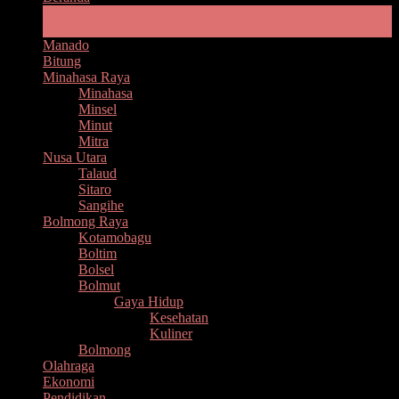
Pemprov Sulut
Headline
Manado
Bitung
Minahasa Raya
Minahasa
Minsel
Minut
Mitra
Nusa Utara
Talaud
Sitaro
Sangihe
Bolmong Raya
Kotamobagu
Boltim
Bolsel
Bolmut
Gaya Hidup
Kesehatan
Kuliner
Bolmong
Olahraga
Ekonomi
Pendidikan