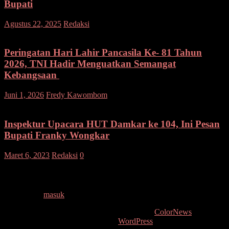
Bupati
pada
Agustus 22, 2025
Redaksi
Komentar Dinonaktifkan
Ground
Breaking
Peletakan
Peringatan Hari Lahir Pancasila Ke- 81 Tahun
Batu
2026, TNI Hadir Menguatkan Semangat
Pertama
Kebangsaan
Pembangunan
Gedung
pada
Juni 1, 2026
Fredy Kawombom
Komentar Dinonaktifkan
LABKESMAS,
Peringatan
Ini
Hari
Pesan
Lahir
Inspektur Upacara HUT Damkar ke 104, Ini Pesan
Bupati
Pancasila
Bupati Franky Wongkar
Ke-
81
Maret 6, 2023
Redaksi
0
Tahun
2026,
Tinggalkan Balasan
TNI
Hadir
Anda harus
masuk
untuk berkomentar.
Menguatka
Semangat
Copyright © 2026
. All rights reserved. Tema:
ColorNews
oleh
Kebangsaa
ThemeGrill. Dipersembahkan oleh
WordPress
.