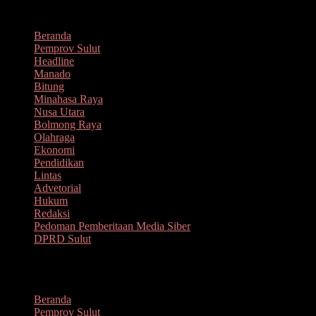
Lompat
Agustus 8, 2026
ke
Beranda
konten
Pemprov Sulut
Headline
Manado
Bitung
Minahasa Raya
Nusa Utara
Bolmong Raya
Olahraga
Ekonomi
Pendidikan
Lintas
Advetorial
Hukum
Redaksi
Pedoman Pemberitaan Media Siber
DPRD Sulut
Menu
Beranda
Pemprov Sulut