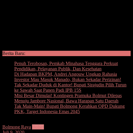
Berita Baru:
Penuh Terobosan, Pemkab Minahasa Tenggara Perkuat
Pendidikan, Pelayanan Publik, Dan Kesehatan
Di Hadapan BKPM, Andrei Angouw Ungkap Rahasia
Investor Mau Masuk Manado, Bukan Sekadar Perizinan!
Tak Sekadar Duduk di Kantor! Bupati Sirajudin Pilih Turun
ke Sawah Saat Panen Padi IPB 15S
Misi Besar Dimulai! Kontingen Pramuka Bolmut Dilepas
Menuju Jambore Nasional, Bawa Harapan Satu Daerah
Tak Main-Main! Bupati Bolmong Kerahkan OPD Dukung
PKK, Target Indonesia Emas 2045
Bolmong Raya
Bolsel
Juli 9, 2020