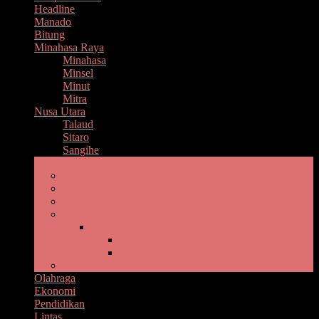
Headline
Manado
Bitung
Minahasa Raya
Minahasa
Minsel
Minut
Mitra
Nusa Utara
Talaud
Sitaro
Sangihe
Bolmong Raya
Kotamobagu
Boltim
Bolsel
Bolmut
Gaya Hidup
Kesehatan
Kuliner
Bolmong
Olahraga
Ekonomi
Pendidikan
Lintas