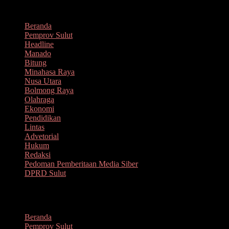
Lompat
Agustus 7, 2026
ke
Beranda
konten
Pemprov Sulut
Headline
Manado
Bitung
Minahasa Raya
Nusa Utara
Bolmong Raya
Olahraga
Ekonomi
Pendidikan
Lintas
Advetorial
Hukum
Redaksi
Pedoman Pemberitaan Media Siber
DPRD Sulut
Menu
Beranda
Pemprov Sulut