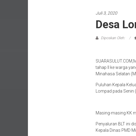
Juli 3, 2020
Desa Lo
Diposkan Oleh:
SUARASULUT.COM,MINS
tahap II ke warga y
Minahasa Selatan (Mi
Puluhan Kepala Kelua
Lompad pada Senin (
Masing-masing KK me
Penyaluran BLT ini 
Kepala Dinas PMD Mi