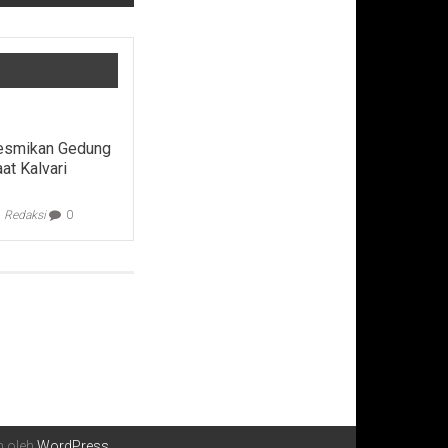
esmikan Gedung
at Kalvari
Redaksi
0
n oleh
WordPress
.