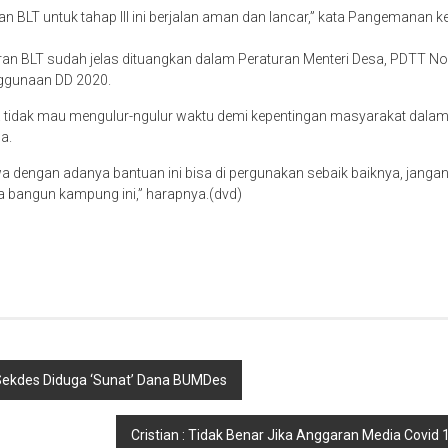
an BLT untuk tahap III ini berjalan aman dan lancar,” kata Pangemanan 
uran BLT sudah jelas dituangkan dalam Peraturan Menteri Desa, PDTT 
nggunaan DD 2020.
ya tidak mau mengulur-ngulur waktu demi kepentingan masyarakat dal
a.
 dengan adanya bantuan ini bisa di pergunakan sebaik baiknya, janga
a bangun kampung ini,” harapnya.(dvd)
ekdes Diduga ‘Sunat’ Dana BUMDes
Cristian : Tidak Benar Jika Anggaran Media Covid 