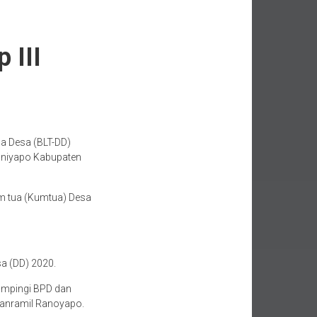
 III
a Desa (BLT-DD)
aniyapo Kabupaten
um tua (Kumtua) Desa
a (DD) 2020.
ampingi BPD dan
anramil Ranoyapo.