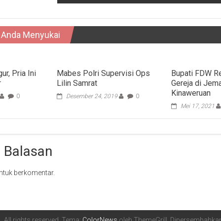
 Anda Menyukai
r, Pria Ini
Mabes Polri Supervisi Ops
Bupati FDW R
r
Lilin Samrat
Gereja di Jema
Kinaweruan
0
Desember 24, 2019
0
Mei 17, 2021
 Balasan
ntuk berkomentar.
6
. All rights reserved. Tema:
ColorNews
oleh ThemeGrill. Dipersembahka