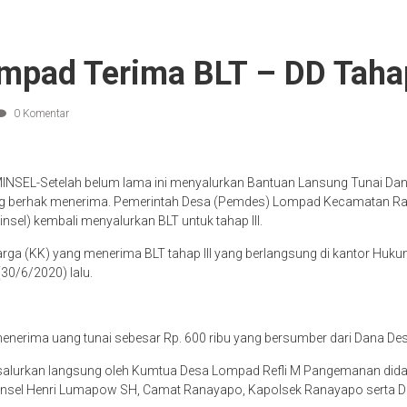
mpad Terima BLT – DD Tahap
0 Komentar
EL-Setelah belum lama ini menyalurkan Bantuan Lansung Tunai Dan
ang berhak menerima. Pemerintah Desa (Pemdes) Lompad Kecamatan R
nsel) kembali menyalurkan BLT untuk tahap III.
rga (KK) yang menerima BLT tahap III yang berlangsung di kantor Huk
30/6/2020) lalu.
nerima uang tunai sebesar Rp. 600 ribu yang bersumber dari Dana Des
disalurkan langsung oleh Kumtua Desa Lompad Refli M Pangemanan did
nsel Henri Lumapow SH, Camat Ranayapo, Kapolsek Ranayapo serta D