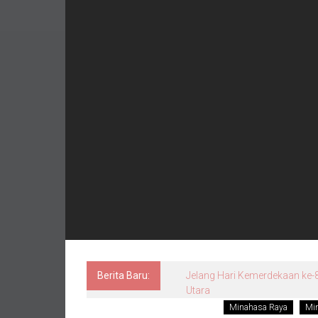
Berita Baru:
Jelang Hari Kemerdekaan ke-8
Utara
Minahasa Raya
Min