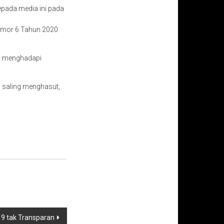
kepada media ini pada
Nomor 6 Tahun 2020
am menghadapi
n saling menghasut,
19 tak Transparan