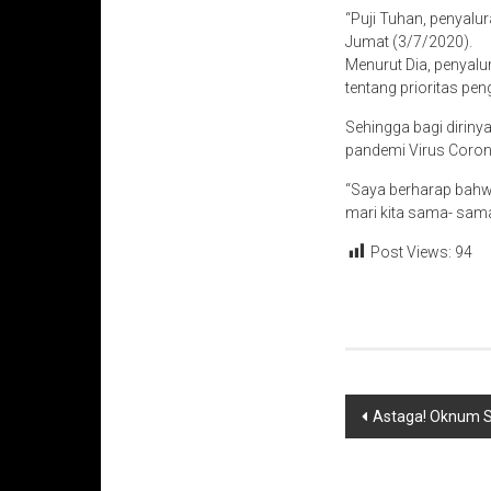
“Puji Tuhan, penyalur
Jumat (3/7/2020).
Menurut Dia, penyal
tentang prioritas pe
Sehingga bagi dirin
pandemi Virus Coron
“Saya berharap bahwa
mari kita sama- sam
Post Views:
94
Navigasi
Astaga! Oknum S
pos