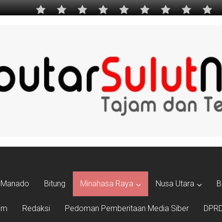
Manado
Bitung
Minahasa Raya
Nusa Utara
B
um
Redaksi
Pedoman Pemberitaan Media Siber
DPRD