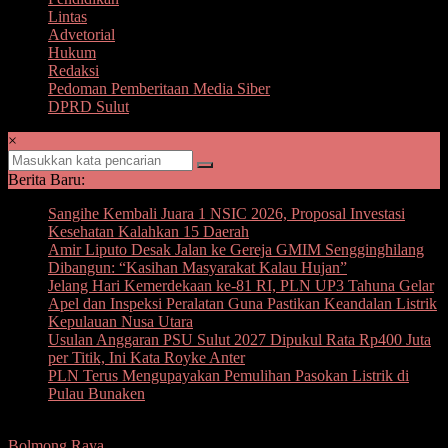
Lintas
Advetorial
Hukum
Redaksi
Pedoman Pemberitaan Media Siber
DPRD Sulut
×
Berita Baru:
Sangihe Kembali Juara 1 NSIC 2026, Proposal Investasi
Kesehatan Kalahkan 15 Daerah
Amir Liputo Desak Jalan ke Gereja GMIM Sengginghilang
Dibangun: “Kasihan Masyarakat Kalau Hujan”
Jelang Hari Kemerdekaan ke-81 RI, PLN UP3 Tahuna Gelar
Apel dan Inspeksi Peralatan Guna Pastikan Keandalan Listrik
Kepulauan Nusa Utara
Usulan Anggaran PSU Sulut 2027 Dipukul Rata Rp400 Juta
per Titik, Ini Kata Royke Anter
PLN Terus Mengupayakan Pemulihan Pasokan Listrik di
Pulau Bunaken
Bolmong Raya