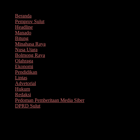
Lompat
Agustus 9, 2026
ke
Beranda
konten
Pemprov Sulut
Headline
Manado
Bitung
Minahasa Raya
Nusa Utara
Bolmong Raya
Olahraga
Ekonomi
Pendidikan
Lintas
Advetorial
Hukum
Redaksi
Pedoman Pemberitaan Media Siber
DPRD Sulut