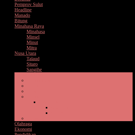
Pemprov Sulut
Headline
Manado
Bitung
Minahasa Raya
Minahasa
Minsel
Minut
Mitra
Nusa Utara
Talaud
Sitaro
Sangihe
Bolmong Raya
Kotamobagu
Boltim
Bolsel
Bolmut
Gaya Hidup
Kesehatan
Kuliner
Bolmong
Olahraga
Ekonomi
Pendidikan