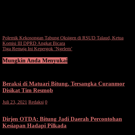
“Pihak keluarga korban menerima kejadian ini sebagai musibah.
Jenazah korban lalu diserahkan kepada pihak keluarga untuk
disemayamkan di rumah duka,” tutup Kapolsek.(angky)
Post Views:
75
Navigasi
Polemik Kekosongan Tabung Oksigen di RSUD Talaud, Ketua
Komisi III DPRD Angkat Bicara
pos
Tiga Remaja Ini Kepergok ‘Ngelem’
Mungkin Anda Menyukai
Beraksi di Matuari Bitung, Tersangka Curanmor
Disikat Tim Resmob
Juli 23, 2021
Redaksi
0
Dirjen OTDA: Bitung Jadi Daerah Percontohan
Kesiapan Hadapi Pilkada