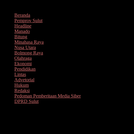
Lompat
Agustus 9, 2026
ke
Beranda
konten
Pemprov Sulut
Headline
Manado
Bitung
Minahasa Raya
Nusa Utara
Bolmong Raya
Olahraga
Ekonomi
Pendidikan
Lintas
Advetorial
Hukum
Redaksi
Pedoman Pemberitaan Media Siber
DPRD Sulut