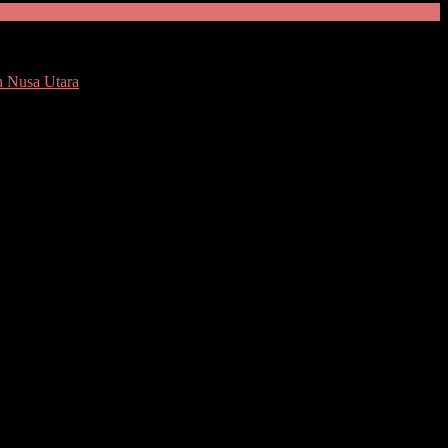
n Nusa Utara
ban, dan kelancaran berlalu lintas) mengakibatkan kembali dua
egiatan operasi rutin kepolisian hingga razia dengan sasaran safety