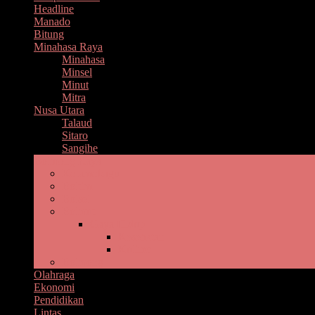
Headline
Manado
Bitung
Minahasa Raya
Minahasa
Minsel
Minut
Mitra
Nusa Utara
Talaud
Sitaro
Sangihe
Bolmong Raya
Kotamobagu
Boltim
Bolsel
Bolmut
Gaya Hidup
Kesehatan
Kuliner
Bolmong
Olahraga
Ekonomi
Pendidikan
Lintas