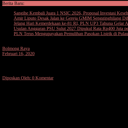
Berita Baru:
Sangihe Kembali Juara 1 NSIC 2026, Proposal Investasi Kese
Amir Liputo Desak Jalan ke Gereja GMIM Sengginghilang Di
Jelang Hari Kemerdekaan ke-81 RI, PLN UP3 Tahuna Gelar Ape
Usulan Anggaran PSU Sulut 2027 Dipukul Rata Rp400 Juta per
PLN Terus Mengupayakan Pemulihan Pasokan Listrik di Pula
Bolmong Raya
Februari 16, 2020
Jalan AKD Minta Tumbal, Dua Pemotor T
Diposkan Oleh:
0 Komentar
SUARASULUT.COM,KOTAMOBAGU– Masih kurangnya kesadaran Masyarak
jiwa harus melayang sia-sia.
Berbagai upaia telah dilaksanakan oleh Sat Lantas Polres Kotamobagu
ridding (kelengkapan keamanan berkendara) akan tetapi hal itu sulit ji