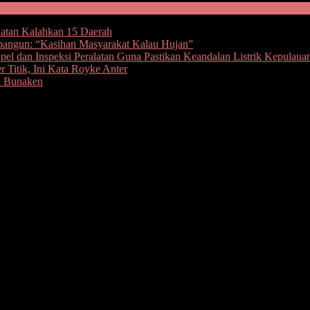
hatan Kalahkan 15 Daerah
bangun: “Kasihan Masyarakat Kalau Hujan”
l dan Inspeksi Peralatan Guna Pastikan Keandalan Listrik Kepulaua
 Titik, Ini Kata Royke Anter
u Bunaken
ewas
at terkait Kamseltibcar Lantas (Keamanan, keselamatan, keterti
 guna untuk menekan angka kecelakaan lalu lintas seperti melaksankan k
ka hal sepenting itu tetap disepelekan oleh para pengendara.