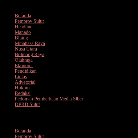
Lompat
Agustus 9, 2026
ke
Beranda
konten
Pemprov Sulut
Headline
Manado
Bitung
Minahasa Raya
Nusa Utara
Bolmong Raya
Olahraga
Ekonomi
Pendidikan
Lintas
Advetorial
Hukum
Redaksi
Pedoman Pemberitaan Media Siber
DPRD Sulut
Menu
Beranda
Pemprov Sulut