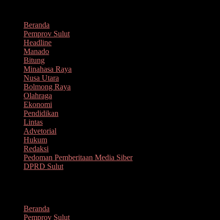
Lompat
Agustus 7, 2026
ke
Beranda
konten
Pemprov Sulut
Headline
Manado
Bitung
Minahasa Raya
Nusa Utara
Bolmong Raya
Olahraga
Ekonomi
Pendidikan
Lintas
Advetorial
Hukum
Redaksi
Pedoman Pemberitaan Media Siber
DPRD Sulut
Menu
Beranda
Pemprov Sulut