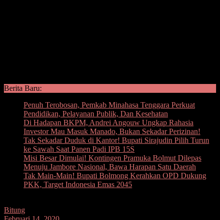
Berita Baru:
Penuh Terobosan, Pemkab Minahasa Tenggara Perkuat
Pendidikan, Pelayanan Publik, Dan Kesehatan
Di Hadapan BKPM, Andrei Angouw Ungkap Rahasia
Investor Mau Masuk Manado, Bukan Sekadar Perizinan!
Tak Sekadar Duduk di Kantor! Bupati Sirajudin Pilih Turun
ke Sawah Saat Panen Padi IPB 15S
Misi Besar Dimulai! Kontingen Pramuka Bolmut Dilepas
Menuju Jambore Nasional, Bawa Harapan Satu Daerah
Tak Main-Main! Bupati Bolmong Kerahkan OPD Dukung
PKK, Target Indonesia Emas 2045
Bitung
Februari 14, 2020