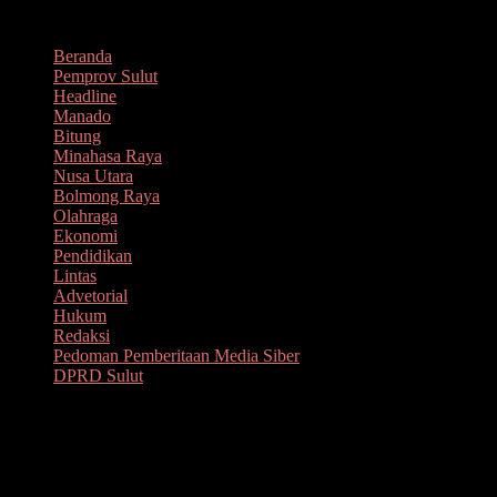
Lompat
Agustus 10, 2026
ke
Beranda
konten
Pemprov Sulut
Headline
Manado
Bitung
Minahasa Raya
Nusa Utara
Bolmong Raya
Olahraga
Ekonomi
Pendidikan
Lintas
Advetorial
Hukum
Redaksi
Pedoman Pemberitaan Media Siber
DPRD Sulut