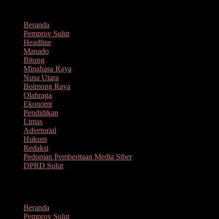
Lompat
Agustus 8, 2026
ke
Beranda
konten
Pemprov Sulut
Headline
Manado
Bitung
Minahasa Raya
Nusa Utara
Bolmong Raya
Olahraga
Ekonomi
Pendidikan
Lintas
Advetorial
Hukum
Redaksi
Pedoman Pemberitaan Media Siber
DPRD Sulut
Menu
Beranda
Pemprov Sulut