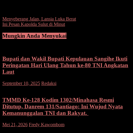
Post Views:
118
Navigasi
Menyeberang Jalan, Lansia Luka Berat
Ini Pesan Kapolda Sulut di Minut
pos
Mungkin Anda Menyukai
Bupati dan Wakil Bupati Kepulauan Sangihe Ikuti
Peringatan Hari Ulang Tahun ke-80 TNI Angkatan
Laut
pada
September 10, 2025
Redaksi
Komentar Dinonaktifkan
Bupati
dan
Wakil
TMMD Ke-128 Kodim 1302/Minahasa Resmi
Bupati
Ditutup, Danrem 131/Santiago: Ini Wujud Nyata
Kepulauan
Kemanunggalan TNI dan Rakyat.
Sangihe
Ikuti
pada
Mei 21, 2026
Fredy Kawombom
Komentar Dinonaktifkan
Peringatan
TMMD
Hari