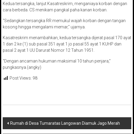
Kedua tersangka, lanjut Kasatreskrim, menganiaya korban dengan
cara berbeda. CS menikam pangkal paha kanan korban.
“Sedangkan tersangka RR memukul wajah korban dengan tangan
kosong hingga mengalami memar,” ujarnya.
Kasatreskrim menambahkan, kedua tersangka dijerat pasal 170 ayat
1 dan 2 ke (1) sub pasal 351 ayat 1 jo pasal 55 ayat 1 KUHP dan
pasal 2 ayat 1 UU Darurat Nomor 12 Tahun 1951.
“Dengan ancaman hukuman maksimal 10 tahun penjara,”
pungkasnya.(angky)
Post Views:
98
Navigasi
Rumah di Desa Tumaratas Langowan Diamuk Jago Merah
pos