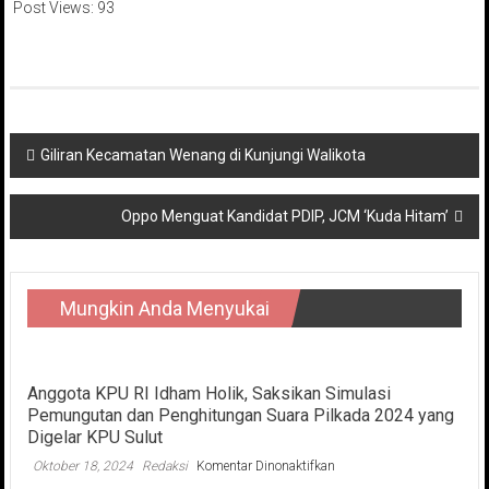
Post Views:
93
Navigasi
Giliran Kecamatan Wenang di Kunjungi Walikota
pos
Oppo Menguat Kandidat PDIP, JCM ‘Kuda Hitam’
Mungkin Anda Menyukai
Anggota KPU RI Idham Holik, Saksikan Simulasi
Pemungutan dan Penghitungan Suara Pilkada 2024 yang
Digelar KPU Sulut
pada
Oktober 18, 2024
Redaksi
Komentar Dinonaktifkan
Anggota