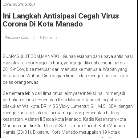
Januari 23, 2020
Ini Langkah Antisipasi Cegah Virus
Corona Di Kota Manado
Diposkan Oleh:
0 Komentar
SUARASULUT.COM,MANADO– Guna kesiapan dan upaya antisipasi
masuk virus corona jenis baru, yang juga dikenal dengan nama
2019-nCoV, bisa menular dari manusia ke manusia. Wabah yang
berasal dari Wuhan, Cina bagian timur, telah mengakibatkan tujuh
belas orang tewas.
Sementara lebih dari lima ratus lainnya terinfeksi. hal ini menjadi
perhatian serius Pemerintah Kota Manado, langkah cepatpun
dilakukan Walikota. DR. Ir. GS Vicky Lumentut, SH, M.Si, DEA, dengan
menggelar rapat internal bersama jajaran pemerintah bidang
kesehatan, Asisten II Setda Kota Manado, Kadis Kesehatan Kota
Manado dan Direktur Rumah Sakit Umum Daerah Kota Manado.
Kamis (23/01). Diketahui Kota Manado merupakan 19 Kota di