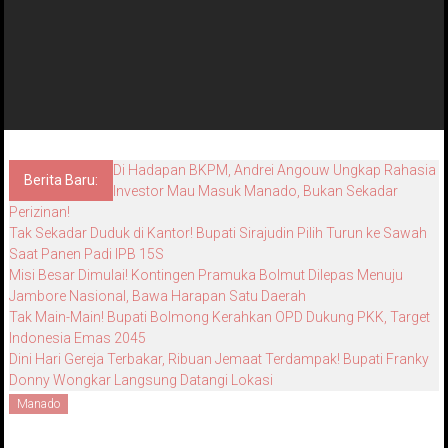
Di Hadapan BKPM, Andrei Angouw Ungkap Rahasia
Berita Baru:
Investor Mau Masuk Manado, Bukan Sekadar
Perizinan!
Tak Sekadar Duduk di Kantor! Bupati Sirajudin Pilih Turun ke Sawah
Saat Panen Padi IPB 15S
Misi Besar Dimulai! Kontingen Pramuka Bolmut Dilepas Menuju
Jambore Nasional, Bawa Harapan Satu Daerah
Tak Main-Main! Bupati Bolmong Kerahkan OPD Dukung PKK, Target
Indonesia Emas 2045
Dini Hari Gereja Terbakar, Ribuan Jemaat Terdampak! Bupati Franky
Donny Wongkar Langsung Datangi Lokasi
Manado