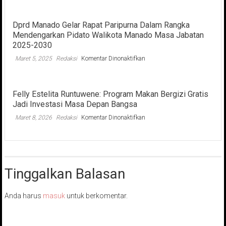
KPU
RI
Dprd Manado Gelar Rapat Paripurna Dalam Rangka
Idham
Mendengarkan Pidato Walikota Manado Masa Jabatan
Holik,
Saksikan
2025-2030
Simulasi
pada
Maret 5, 2025
Redaksi
Komentar Dinonaktifkan
Pemungutan
Dprd
dan
Manado
Penghitungan
Gelar
Suara
Felly Estelita Runtuwene: Program Makan Bergizi Gratis
Rapat
Pilkada
Jadi Investasi Masa Depan Bangsa
Paripurna
2024
Dalam
yang
pada
Maret 8, 2026
Redaksi
Komentar Dinonaktifkan
Rangka
Digelar
Felly
Mendengarkan
KPU
Estelita
Pidato
Sulut
Runtuwene:
Walikota
Program
Manado
Makan
Masa
Tinggalkan Balasan
Bergizi
Jabatan
Gratis
2025-
Jadi
2030
Anda harus
masuk
untuk berkomentar.
Investasi
Masa
Depan