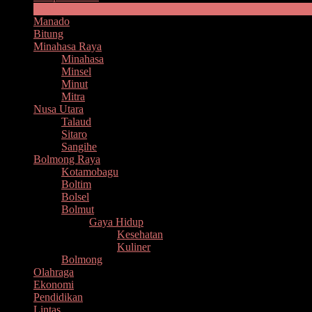
Headline
Manado
Bitung
Minahasa Raya
Minahasa
Minsel
Minut
Mitra
Nusa Utara
Talaud
Sitaro
Sangihe
Bolmong Raya
Kotamobagu
Boltim
Bolsel
Bolmut
Gaya Hidup
Kesehatan
Kuliner
Bolmong
Olahraga
Ekonomi
Pendidikan
Lintas