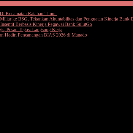
Di Kecamatan Ratahan Timur
iliar ke BSG, Tekankan Akuntabilitas dan Penguatan Kinerja Bank 
nsentif Berbasis Kinerja Pegawai Bank SulutGo
gis, Pesan Tegas: Langsung Kerja
oan Hadiri Pencanangan BIAS 2026 di Manado
rsisa Rp 8.818.013.465 yang masih di telusuri oleh pemerintah
sil diurai dan ditelusuri mencapai Rp 480.976.650.547 dan terdiri dar
emindatanganan, Michael Junus masih terdapat beberapa OPD yang b
 terus melakukan penyelesaian permasalahan asset yang menjadi te