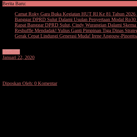
Berita Baru:
Camat Roky Gara Buka Kegiatan HUT RI Ke 81 Tahun 2026 
Banggar DPRD Sulut Dalami Usulan Penyertaan Modal Rp30 M
Rapat Banggar DPRD Sulut, Cindy Wurangian Dalami Skema I
Reshuffle Mendadak! Yulius Ganti Pimpinan Tiga Dinas Strate
Gerak Cepat Lindungi Generasi Muda! Irene Angouw-Pinont
Headline
Januari 22, 2020
Temuan Aset Tersisa Rp8,8 Miliar Rupiah
Diposkan Oleh:
0 Komentar
SUARASULUT.COM,BOLMOMG– Sampai dengan Bulan Januari 2020 te
informasi yang diterima per 8 Januari 2020, total temuan yang berha
Keuangan Daerah (BKD) melalui Kepala Seksi Pendayagunaan dan P
Pemerintah Kabupaten (Pemkab) Bolaang Mongondow hingga saat ini