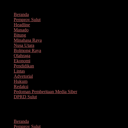
Lompat
Agustus 6, 2026
ke
Beranda
konten
Pemprov Sulut
Headline
Manado
Bitung
Minahasa Raya
Nusa Utara
Bolmong Raya
Olahraga
Ekonomi
Pendidikan
Lintas
Advetorial
Hukum
Redaksi
Pedoman Pemberitaan Media Siber
DPRD Sulut
Menu
Beranda
Pemprov Sulut