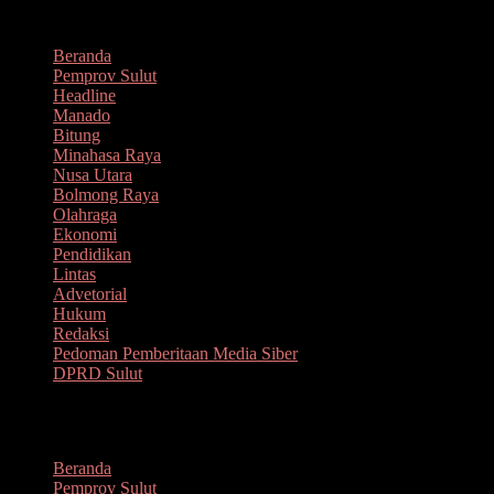
Lompat
Agustus 6, 2026
ke
Beranda
konten
Pemprov Sulut
Headline
Manado
Bitung
Minahasa Raya
Nusa Utara
Bolmong Raya
Olahraga
Ekonomi
Pendidikan
Lintas
Advetorial
Hukum
Redaksi
Pedoman Pemberitaan Media Siber
DPRD Sulut
Menu
Beranda
Pemprov Sulut