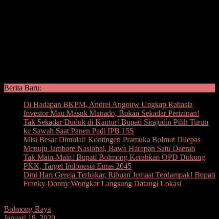
Berita Baru:
Di Hadapan BKPM, Andrei Angouw Ungkap Rahasia
Investor Mau Masuk Manado, Bukan Sekadar Perizinan!
Tak Sekadar Duduk di Kantor! Bupati Sirajudin Pilih Turun
ke Sawah Saat Panen Padi IPB 15S
Misi Besar Dimulai! Kontingen Pramuka Bolmut Dilepas
Menuju Jambore Nasional, Bawa Harapan Satu Daerah
Tak Main-Main! Bupati Bolmong Kerahkan OPD Dukung
PKK, Target Indonesia Emas 2045
Dini Hari Gereja Terbakar, Ribuan Jemaat Terdampak! Bupati
Franky Donny Wongkar Langsung Datangi Lokasi
Bolmong Raya
Januari 18, 2020