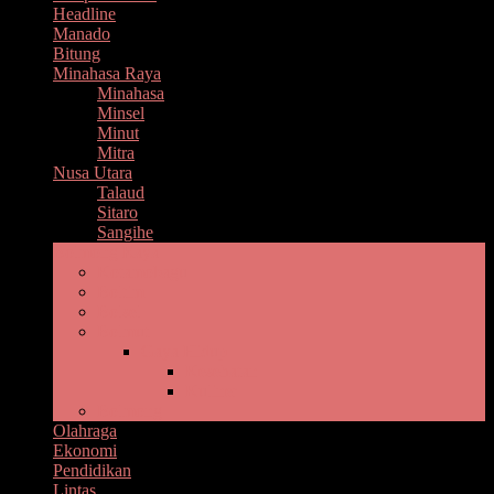
Headline
Manado
Bitung
Minahasa Raya
Minahasa
Minsel
Minut
Mitra
Nusa Utara
Talaud
Sitaro
Sangihe
Bolmong Raya
Kotamobagu
Boltim
Bolsel
Bolmut
Gaya Hidup
Kesehatan
Kuliner
Bolmong
Olahraga
Ekonomi
Pendidikan
Lintas