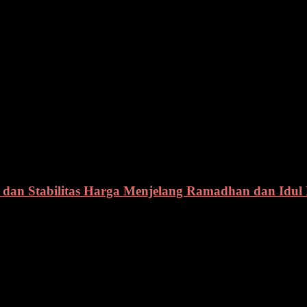
ota Bitung dapat diisi oleh figus – figur yang berkualitas, berintegri
Ardiles mewoh S. IP M,Si, Ketua divisi SDM dan Parmas KPU Provins
 dan para Lurah.(wal)
 dan Stabilitas Harga Menjelang Ramadhan dan Idul F