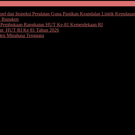
l dan Inspeksi Peralatan Guna Pastikan Keandalan Listrik Kepulaua
u Bunaken
an Pembukaan Rangkaian HUT Ke-81 Kemerdekaan RI
but HUT RI Ke 81 Tahun 2026
ten Minahasa Tenggara
entak Tahun 2020, Ini Dibahas
y Pangemanan AP. M,Si membuka Focus Group Discussion ( FGD) 
tung mengapresiasi yang tinggi kepada komisi pemilihan umum kota B
nyukseskan agenda pemilihan umum di kota Bitung.
enunaikan kewajiban sekaligus hak kita sebagai warga negara yang b
ng semakin baik diantara semua stakeholder, karena ini merupakan hal