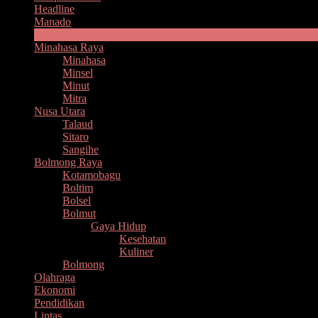
Headline
Manado
Bitung
Minahasa Raya
Minahasa
Minsel
Minut
Mitra
Nusa Utara
Talaud
Sitaro
Sangihe
Bolmong Raya
Kotamobagu
Boltim
Bolsel
Bolmut
Gaya Hidup
Kesehatan
Kuliner
Bolmong
Olahraga
Ekonomi
Pendidikan
Lintas