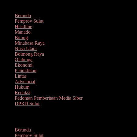
Lompat
Agustus 8, 2026
ke
Beranda
konten
Pemprov Sulut
Headline
Manado
Bitung
Minahasa Raya
Nusa Utara
Bolmong Raya
Olahraga
Ekonomi
Pendidikan
Lintas
Advetorial
Hukum
Redaksi
Pedoman Pemberitaan Media Siber
DPRD Sulut
Menu
Beranda
Pemprov Sulut