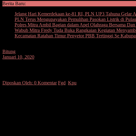
Berita Baru:
Jelang Hari Kemerdekaan ke-81 RI, PLN UP3 Tahuna Gelar Ape
PLN Terus Mengupayakan Pemulihan Pasokan Listrik di Pula
Polres Mitra Ambil Bagian dalam Apel Olahraga Bersama D
Wabub Mitra Fredy Tuda Buka Rangkaian Kegiatan Menyam
Kecamatan Ratahan Timur Penyetor PBB Tertinggi Se Kabupa
Bitung
Januari 10, 2020
FGD Pembentukan Badan Adhoc Pemilu Ser
Diposkan Oleh:
0 Komentar
Fgd
,
Kpu
SUARASULUT.COM,BITUNG–Sekretaris daerah kota Bitung DR. Aud
2020, bertempat di ruang kerja lantai 4 kantor Walikota Bitung.
Pangemanan menyampaikan selaku pemerintah dan masyarakat kota Bi
menyelenggarakan acara ini sebagai bentuk komitmen kita untuk me
Lanjutnya momentum penyelenggara pemilu adalah wadah bagi kita m
berdemokrasi.
Kirannya dengan mengikuti FGD ini kita dapat membangun sinergi ya