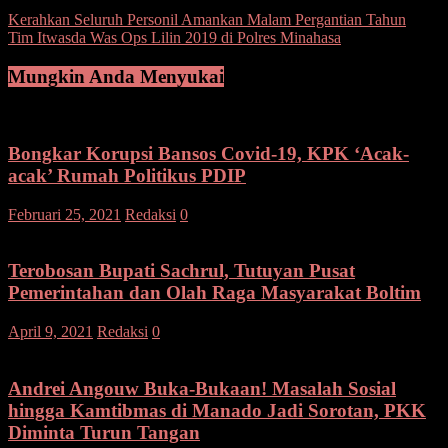
Navigasi
Kerahkan Seluruh Personil Amankan Malam Pergantian Tahun
Tim Itwasda Was Ops Lilin 2019 di Polres Minahasa
pos
Mungkin Anda Menyukai
Bongkar Korupsi Bansos Covid-19, KPK ‘Acak-
acak’ Rumah Politikus PDIP
Februari 25, 2021
Redaksi
0
Terobosan Bupati Sachrul, Tutuyan Pusat
Pemerintahan dan Olah Raga Masyarakat Boltim
April 9, 2021
Redaksi
0
Andrei Angouw Buka-Bukaan! Masalah Sosial
hingga Kamtibmas di Manado Jadi Sorotan, PKK
Diminta Turun Tangan