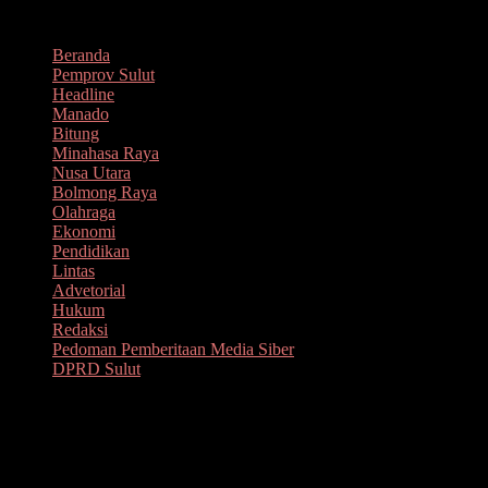
Lompat
Agustus 8, 2026
ke
Beranda
konten
Pemprov Sulut
Headline
Manado
Bitung
Minahasa Raya
Nusa Utara
Bolmong Raya
Olahraga
Ekonomi
Pendidikan
Lintas
Advetorial
Hukum
Redaksi
Pedoman Pemberitaan Media Siber
DPRD Sulut