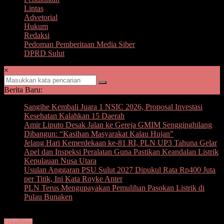
Lintas
Advetorial
Hukum
Redaksi
Pedoman Pemberitaan Media Siber
DPRD Sulut
×
Berita Baru:
Sangihe Kembali Juara 1 NSIC 2026, Proposal Investasi
Kesehatan Kalahkan 15 Daerah
Amir Liputo Desak Jalan ke Gereja GMIM Sengginghilang
Dibangun: “Kasihan Masyarakat Kalau Hujan”
Jelang Hari Kemerdekaan ke-81 RI, PLN UP3 Tahuna Gelar
Apel dan Inspeksi Peralatan Guna Pastikan Keandalan Listrik
Kepulauan Nusa Utara
Usulan Anggaran PSU Sulut 2027 Dipukul Rata Rp400 Juta
per Titik, Ini Kata Royke Anter
PLN Terus Mengupayakan Pemulihan Pasokan Listrik di
Pulau Bunaken
Headline