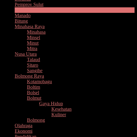
Pemprov Sulut
Headline
Manado
Bitung
Minahasa Raya
Minahasa
Minsel
Minut
Mitra
Nusa Utara
Talaud
Sitaro
Sangihe
Bolmong Raya
Kotamobagu
Boltim
Bolsel
Bolmut
Gaya Hidup
Kesehatan
Kuliner
Bolmong
Olahraga
Ekonomi
Pendidikan