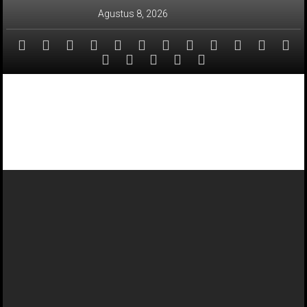
Lompat
Agustus 8, 2026
ke
konten