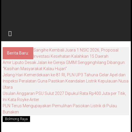
Sangihe Kembali Juara 1 NSIC 2026, Proposal
Berita Baru:
Investasi Kesehatan Kalahkan 15 Daerah
Amir Liputo Desak Jalan ke Gereja GMIM Sengginghilang Dibangun:
“Kasihan Masyarakat Kalau Hujan”
Jelang Hari Kemerdekaan ke-81 RI, PLN UP3 Tahuna Gelar Apel dan
Inspeksi Peralatan Guna Pastikan Keandalan Listrik Kepulauan Nusa
Utara
Usulan Anggaran PSU Sulut 2027 Dipukul Rata Rp400 Juta per Titik,
Ini Kata Royke Anter
PLN Terus Mengupayakan Pemulihan Pasokan Listrik di Pulau
Bunaken
Bolmong Raya