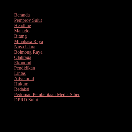
Lompat
Agustus 10, 2026
ke
Beranda
konten
Pemprov Sulut
Headline
Manado
Bitung
Minahasa Raya
Nusa Utara
Bolmong Raya
Olahraga
Ekonomi
Pendidikan
Lintas
Advetorial
Hukum
Redaksi
Pedoman Pemberitaan Media Siber
DPRD Sulut