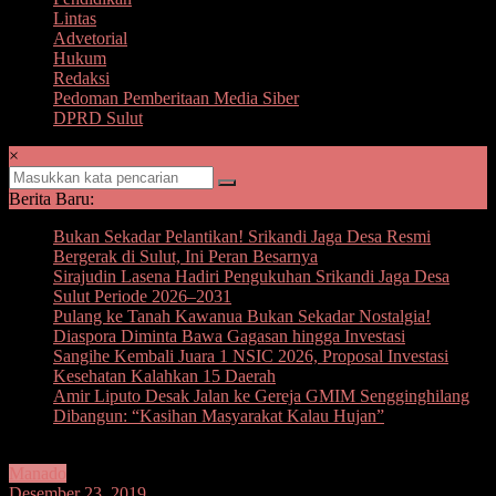
Lintas
Advetorial
Hukum
Redaksi
Pedoman Pemberitaan Media Siber
DPRD Sulut
×
Berita Baru:
Bukan Sekadar Pelantikan! Srikandi Jaga Desa Resmi
Bergerak di Sulut, Ini Peran Besarnya
Sirajudin Lasena Hadiri Pengukuhan Srikandi Jaga Desa
Sulut Periode 2026–2031
Pulang ke Tanah Kawanua Bukan Sekadar Nostalgia!
Diaspora Diminta Bawa Gagasan hingga Investasi
Sangihe Kembali Juara 1 NSIC 2026, Proposal Investasi
Kesehatan Kalahkan 15 Daerah
Amir Liputo Desak Jalan ke Gereja GMIM Sengginghilang
Dibangun: “Kasihan Masyarakat Kalau Hujan”
Manado
Desember 23, 2019