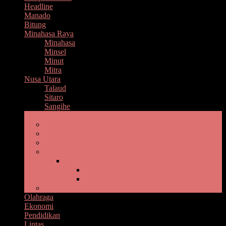
Headline
Manado
Bitung
Minahasa Raya
Minahasa
Minsel
Minut
Mitra
Nusa Utara
Talaud
Sitaro
Sangihe
Bolmong Raya
Kotamobagu
Boltim
Bolsel
Bolmut
Gaya Hidup
Kesehatan
Kuliner
Bolmong
Olahraga
Ekonomi
Pendidikan
Lintas