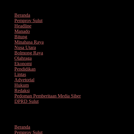
Lompat
Agustus 8, 2026
ke
Beranda
konten
Pemprov Sulut
Headline
Manado
Bitung
Minahasa Raya
Nusa Utara
Bolmong Raya
Olahraga
Ekonomi
Pendidikan
Lintas
Advetorial
Hukum
Redaksi
Pedoman Pemberitaan Media Siber
DPRD Sulut
Menu
Beranda
Pemprov Sulut