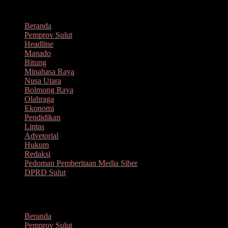
Lompat
Agustus 7, 2026
ke
Beranda
konten
Pemprov Sulut
Headline
Manado
Bitung
Minahasa Raya
Nusa Utara
Bolmong Raya
Olahraga
Ekonomi
Pendidikan
Lintas
Advetorial
Hukum
Redaksi
Pedoman Pemberitaan Media Siber
DPRD Sulut
Menu
Beranda
Pemprov Sulut