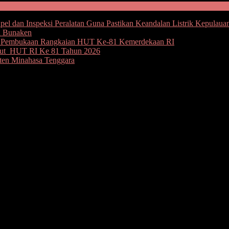
l dan Inspeksi Peralatan Guna Pastikan Keandalan Listrik Kepulaua
u Bunaken
an Pembukaan Rangkaian HUT Ke-81 Kemerdekaan RI
but HUT RI Ke 81 Tahun 2026
ten Minahasa Tenggara
tut, SH, M.Si, DEA, diwakili Asisten I Setda Kota Manado, Drs.
nesia (KORPRI) yang ke 48 tahun 2019. Perwira Upacara, Kepala B
merintah Kota Manado (Pemkot), di lapangan alun -alun kota Lapangan
sambutan dari Presiden Republik Indonesia Joko Widodo, sebagai pem
ional Kopri, saya mengucapkan selamat ulang tahun kepada seluruh ang
Saptono bacakan sambutan Presiden.