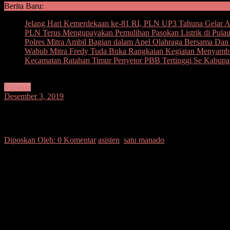
Berita Baru:
Jelang Hari Kemerdekaan ke-81 RI, PLN UP3 Tahuna Gelar Ape
PLN Terus Mengupayakan Pemulihan Pasokan Listrik di Pula
Polres Mitra Ambil Bagian dalam Apel Olahraga Bersama D
Wabub Mitra Fredy Tuda Buka Rangkaian Kegiatan Menyam
Kecamatan Ratahan Timur Penyetor PBB Tertinggi Se Kabupa
Manado
Desember 3, 2019
Asisten I Irup Upacara HUT Korpri ke 48
Diposkan Oleh:
0 Komentar
asisten
,
satu manado
SUARASULUT.COM,MANADO–Walikota Manado, DR. Ir. GS Vicky Lumen
peringatan Hari Ulang Tahun (HUT) Korps Pegawai Republik Indo
Upacara, Camat Wenang, Donald Sambuaga, S.STP, M.Si.
Upacara ini diikuti seluruh Pengawai Negeri Sipil (PNS) lingkup Pe
Pada kesempatan tersebut Asisten I Setda Kota Manado, membacakan 
“Pertama-tama selaku presiden republik Indonesia dan penasehat nas
maupun seluruh perwakilan republik Indonesia di luar negeri,” kata 