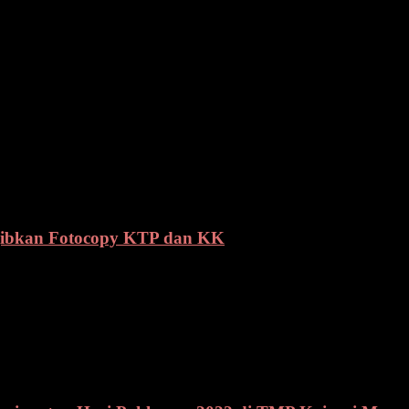
enjadi pesan khusus dari Presiden Republik Indonesia untuk seluruh a
h perbatasan negara dan daerah terisolir, mereka adalah abdi negara
IV dilingkup Pemkot Manado.(wal)
ajibkan Fotocopy KTP dan KK