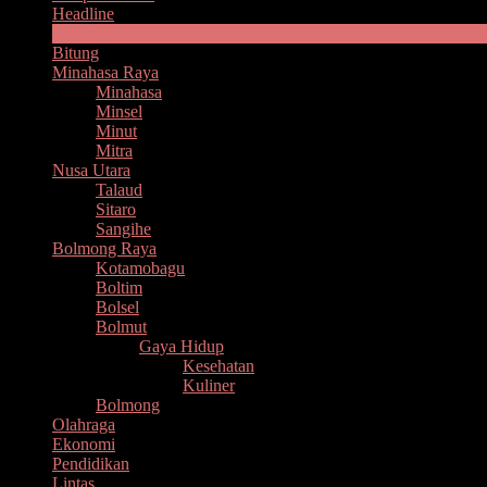
Headline
Manado
Bitung
Minahasa Raya
Minahasa
Minsel
Minut
Mitra
Nusa Utara
Talaud
Sitaro
Sangihe
Bolmong Raya
Kotamobagu
Boltim
Bolsel
Bolmut
Gaya Hidup
Kesehatan
Kuliner
Bolmong
Olahraga
Ekonomi
Pendidikan
Lintas