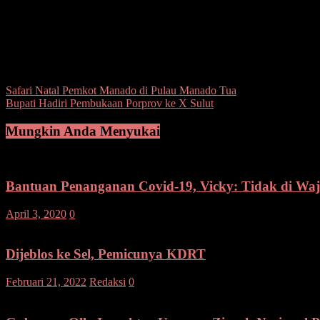
Pada kesempatan tersebut juga Saptono menyampaikan pula apa yang m
“Saya ingin menyampaikan kepada seluruh ASN dan pejuang di seluru
saudara berikan kepada bangsa dan negara,” ucapnya
Hadir juga dalam upacara tersebut, Para Pejabat Eselon II, III dan 
Post Views:
157
Navigasi
Safari Natal Pemkot Manado di Pulau Manado Tua
Bupati Hadiri Pembukaan Porprov ke X Sulut
pos
Mungkin Anda Menyukai
Bantuan Penanganan Covid-19, Vicky: Tidak di W
April 3, 2020
0
Dijeblos ke Sel, Pemicunya KDRT
Februari 21, 2022
Redaksi
0