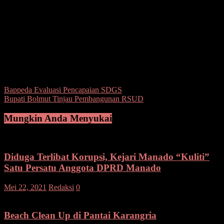
“Diingatkan kembali bahwa tahun anggaran 2019 akan segera
berakhir kepada seluruh perangkat daerah, terutama yang serapan
anggarannya masih rendah, saya mintakan agar melakukan evaluasi
secara menyeluruh. Segera selesaikan segala hal yang belum
terselesaikan berkaitan dengan administrasi keuangan dengan tetap
mengacu pada regulasi dan ketentuan yang berlaku” ujar Wawali.
(wal)
Post Views:
202
Navigasi
Bappeda Evaluasi Pencapaian SDGS
Bupati Bolmut Tinjau Pembangunan RSUD
pos
Mungkin Anda Menyukai
Diduga Terlibat Korupsi, Kejari Manado “Kuliti”
Satu Persatu Anggota DPRD Manado
Mei 22, 2021
Redaksi
0
Beach Clean Up di Pantai Karangria