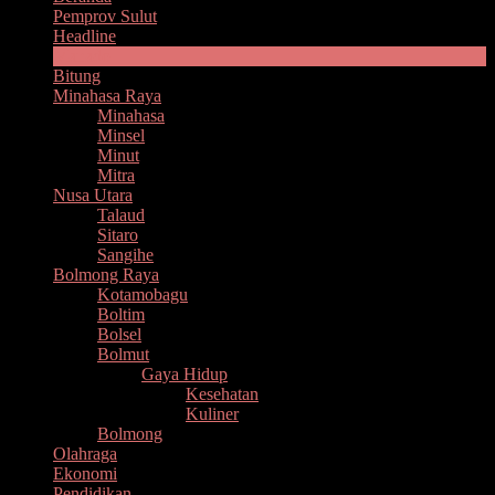
Pemprov Sulut
Headline
Manado
Bitung
Minahasa Raya
Minahasa
Minsel
Minut
Mitra
Nusa Utara
Talaud
Sitaro
Sangihe
Bolmong Raya
Kotamobagu
Boltim
Bolsel
Bolmut
Gaya Hidup
Kesehatan
Kuliner
Bolmong
Olahraga
Ekonomi
Pendidikan