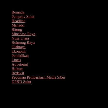
Lompat
Agustus 9, 2026
ke
Beranda
konten
Pemprov Sulut
Headline
Manado
Bitung
Minahasa Raya
Nusa Utara
Bolmong Raya
Olahraga
Ekonomi
Pendidikan
Lintas
Advetorial
Hukum
Redaksi
Pedoman Pemberitaan Media Siber
DPRD Sulut