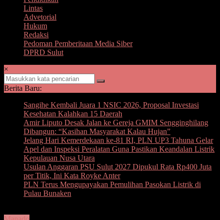
Lintas
Advetorial
Hukum
Redaksi
Pedoman Pemberitaan Media Siber
DPRD Sulut
×
Berita Baru:
Sangihe Kembali Juara 1 NSIC 2026, Proposal Investasi
Kesehatan Kalahkan 15 Daerah
Amir Liputo Desak Jalan ke Gereja GMIM Sengginghilang
Dibangun: “Kasihan Masyarakat Kalau Hujan”
Jelang Hari Kemerdekaan ke-81 RI, PLN UP3 Tahuna Gelar
Apel dan Inspeksi Peralatan Guna Pastikan Keandalan Listrik
Kepulauan Nusa Utara
Usulan Anggaran PSU Sulut 2027 Dipukul Rata Rp400 Juta
per Titik, Ini Kata Royke Anter
PLN Terus Mengupayakan Pemulihan Pasokan Listrik di
Pulau Bunaken
Manado