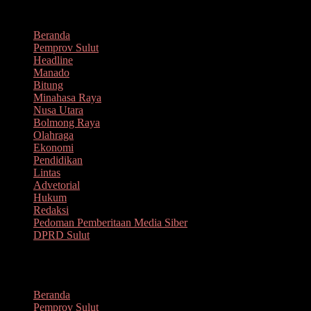
Lompat
Agustus 7, 2026
ke
Beranda
konten
Pemprov Sulut
Headline
Manado
Bitung
Minahasa Raya
Nusa Utara
Bolmong Raya
Olahraga
Ekonomi
Pendidikan
Lintas
Advetorial
Hukum
Redaksi
Pedoman Pemberitaan Media Siber
DPRD Sulut
Menu
Beranda
Pemprov Sulut