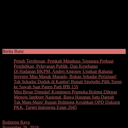
Berita Baru:
Penuh Terobosan, Pemkab Minahasa Tenggara Perkuat
Pendidikan, Pelayanan Publik, Dan Kesehatan
Di Hadapan BKPM, Andrei Angouw Ungkap Rahasia
Investor Mau Masuk Manado, Bukan Sekadar Perizinan!
Tak Sekadar Duduk di Kantor! Bupati Sirajudin Pilih Turun
ke Sawah Saat Panen Padi IPB 15S
Misi Besar Dimulai! Kontingen Pramuka Bolmut Dilepas
Menuju Jambore Nasional, Bawa Harapan Satu Daerah
Tak Main-Main! Bupati Bolmong Kerahkan OPD Dukung
PKK, Target Indonesia Emas 2045
Bolmong Raya
November 20, 2019