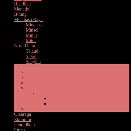
Headline
Manado
Bitung
Minahasa Raya
Minahasa
Minsel
Minut
Mitra
Nusa Utara
Talaud
Sitaro
Sangihe
Bolmong Raya
Kotamobagu
Boltim
Bolsel
Bolmut
Gaya Hidup
Kesehatan
Kuliner
Bolmong
Olahraga
Ekonomi
Pendidikan
Lintas