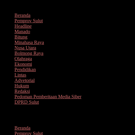
Lompat
Agustus 6, 2026
ke
Beranda
konten
Pemprov Sulut
Headline
Manado
Bitung
Minahasa Raya
Nusa Utara
Bolmong Raya
Olahraga
Ekonomi
Pendidikan
Lintas
Advetorial
Hukum
Redaksi
Pedoman Pemberitaan Media Siber
DPRD Sulut
Menu
Beranda
Pemprov Sulut