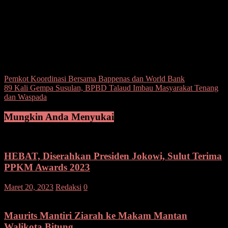
Selain itu, Anugerah Kihajar 2019 dapat mendorong pengembangan
kebijakan yang berpihak pada pendayagunaan TIK untuk
pendidikan, memberikan penghargaan kepada kepala daerah dan
masyarakat yang telah berpartisipasi dalam upaya peningkatan
kualitas pendidikan/pelatihan melalui pendayagunaan TIK.(wal)
Post Views:
157
Navigasi
Pemkot Koordinasi Bersama Bappenas dan World Bank
89 Kali Gempa Susulan, BPBD Talaud Imbau Masyarakat Tenang
pos
dan Waspada
Mungkin Anda Menyukai
HEBAT, Diserahkan Presiden Jokowi, Sulut Terima
PPKM Awards 2023
Maret 20, 2023
Redaksi
0
Maurits Mantiri Ziarah ke Makam Mantan
Walikota Bitung