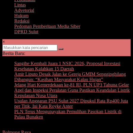
Lintas
Advetorial
Hukum
Redaksi
Pedoman Pemberitaan Media Siber
DPRD Sulut
×
Berita Baru:
Sangihe Kembali Juara 1 NSIC 2026, Proposal Investasi
Kesehatan Kalahkan 15 Daerah
Amir Liputo Desak Jalan ke Gereja GMIM Sengginghilang
Dibangun: “Kasihan Masyarakat Kalau Hujan”
Jelang Hari Kemerdekaan ke-81 RI, PLN UP3 Tahuna Gelar
Apel dan Inspeksi Peralatan Guna Pastikan Keandalan Listrik
Kepulauan Nusa Utara
Usulan Anggaran PSU Sulut 2027 Dipukul Rata Rp400 Juta
per Titik, Ini Kata Royke Anter
PLN Terus Mengupayakan Pemulihan Pasokan Listrik di
Pulau Bunaken
Bolmong Raya