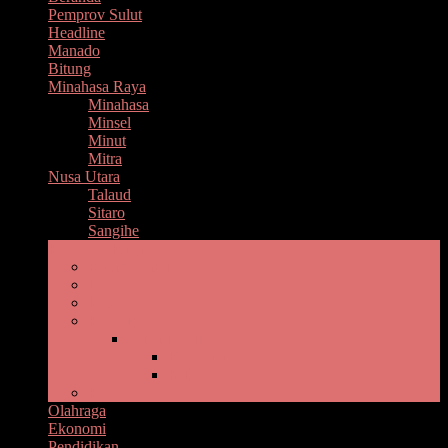
Pemprov Sulut
Headline
Manado
Bitung
Minahasa Raya
Minahasa
Minsel
Minut
Mitra
Nusa Utara
Talaud
Sitaro
Sangihe
Bolmong Raya
Kotamobagu
Boltim
Bolsel
Bolmut
Gaya Hidup
Kesehatan
Kuliner
Bolmong
Olahraga
Ekonomi
Pendidikan