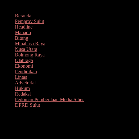
Lompat
Agustus 9, 2026
ke
Beranda
konten
Pemprov Sulut
Headline
Manado
Bitung
Minahasa Raya
Nusa Utara
Bolmong Raya
Olahraga
Ekonomi
Pendidikan
Lintas
Advetorial
Hukum
Redaksi
Pedoman Pemberitaan Media Siber
DPRD Sulut