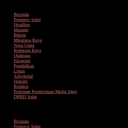
Lompat
Agustus 7, 2026
ke
Beranda
konten
Pemprov Sulut
Headline
Manado
Bitung
Minahasa Raya
Nusa Utara
Bolmong Raya
Olahraga
Ekonomi
Pendidikan
Lintas
Advetorial
Hukum
Redaksi
Pedoman Pemberitaan Media Siber
DPRD Sulut
Menu
Beranda
Pemprov Sulut