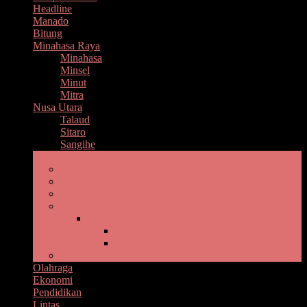
Headline
Manado
Bitung
Minahasa Raya
Minahasa
Minsel
Minut
Mitra
Nusa Utara
Talaud
Sitaro
Sangihe
Bolmong Raya
Kotamobagu
Boltim
Bolsel
Bolmut
Gaya Hidup
Kesehatan
Kuliner
Bolmong
Olahraga
Ekonomi
Pendidikan
Lintas