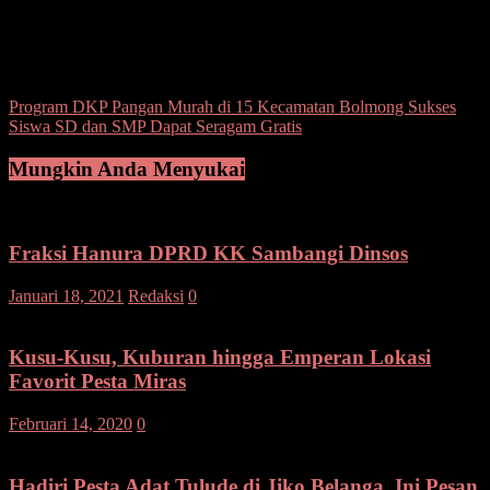
sangtombolang.(ano)
Post Views:
144
Navigasi
Program DKP Pangan Murah di 15 Kecamatan Bolmong Sukses
Siswa SD dan SMP Dapat Seragam Gratis
pos
Mungkin Anda Menyukai
Fraksi Hanura DPRD KK Sambangi Dinsos
Januari 18, 2021
Redaksi
0
Kusu-Kusu, Kuburan hingga Emperan Lokasi
Favorit Pesta Miras
Februari 14, 2020
0
Hadiri Pesta Adat Tulude di Jiko Belanga, Ini Pesan