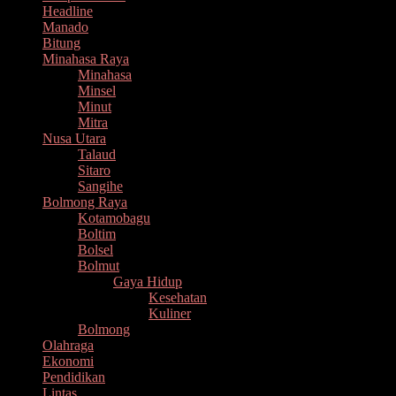
Headline
Manado
Bitung
Minahasa Raya
Minahasa
Minsel
Minut
Mitra
Nusa Utara
Talaud
Sitaro
Sangihe
Bolmong Raya
Kotamobagu
Boltim
Bolsel
Bolmut
Gaya Hidup
Kesehatan
Kuliner
Bolmong
Olahraga
Ekonomi
Pendidikan
Lintas