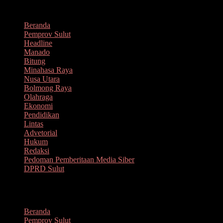
Lompat
Agustus 7, 2026
ke
Beranda
konten
Pemprov Sulut
Headline
Manado
Bitung
Minahasa Raya
Nusa Utara
Bolmong Raya
Olahraga
Ekonomi
Pendidikan
Lintas
Advetorial
Hukum
Redaksi
Pedoman Pemberitaan Media Siber
DPRD Sulut
Menu
Beranda
Pemprov Sulut