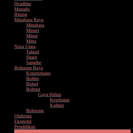
Headline
Manado
Bitung
Minahasa Raya
Minahasa
Minsel
Minut
Mitra
Nusa Utara
Talaud
Sitaro
Sangihe
Bolmong Raya
Kotamobagu
Boltim
Bolsel
Bolmut
Gaya Hidup
Kesehatan
Kuliner
Bolmong
Olahraga
Ekonomi
Pendidikan
Lintas