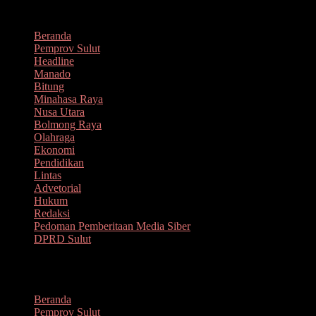
Lompat
Agustus 7, 2026
ke
Beranda
konten
Pemprov Sulut
Headline
Manado
Bitung
Minahasa Raya
Nusa Utara
Bolmong Raya
Olahraga
Ekonomi
Pendidikan
Lintas
Advetorial
Hukum
Redaksi
Pedoman Pemberitaan Media Siber
DPRD Sulut
Menu
Beranda
Pemprov Sulut