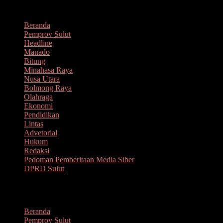
Lompat
Agustus 7, 2026
ke
Beranda
konten
Pemprov Sulut
Headline
Manado
Bitung
Minahasa Raya
Nusa Utara
Bolmong Raya
Olahraga
Ekonomi
Pendidikan
Lintas
Advetorial
Hukum
Redaksi
Pedoman Pemberitaan Media Siber
DPRD Sulut
Menu
Beranda
Pemprov Sulut