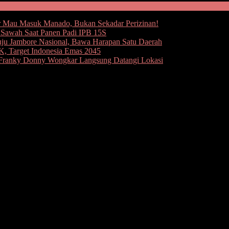
 Mau Masuk Manado, Bukan Sekadar Perizinan!
e Sawah Saat Panen Padi IPB 15S
uju Jambore Nasional, Bawa Harapan Satu Daerah
 Target Indonesia Emas 2045
i Franky Donny Wongkar Langsung Datangi Lokasi
sebuah film layar lebar diberi judul ‘Hanya Manusia’. Film ini 
tara.
Ario (Lian Firman) ditugaskan mengusut sebuah kasus penculikan. Da
rnah salah.
g super lengkap, (layaknya) superhero dan lain sebagainya tidak bole
, Jakarta Selatan.
yang menjadi Executive Produser film, ingin menyampaikan bahwa polis