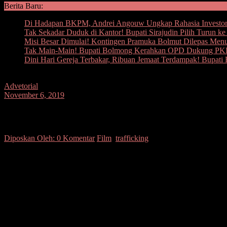
Berita Baru:
Di Hadapan BKPM, Andrei Angouw Ungkap Rahasia Investor
Tak Sekadar Duduk di Kantor! Bupati Sirajudin Pilih Turun k
Misi Besar Dimulai! Kontingen Pramuka Bolmut Dilepas Men
Tak Main-Main! Bupati Bolmong Kerahkan OPD Dukung PKK,
Dini Hari Gereja Terbakar, Ribuan Jemaat Terdampak! Bupat
Advetorial
November 6, 2019
Polri Produksi Film Human Trafficking
Diposkan Oleh:
0 Komentar
Film
,
trafficking
SUARASULUT.COM,MANADO– Divisi Humas Polri kembali memproduksi 
Annisa (Prisia Nasution) yang bertugas di Satreskrim Polres Jakarta U
Dibawah pimpinan Kompol Angga (Yama Carlos), Annisa bersama Iptu 
bahwa seorang polisi bukanlah sosok superhero yang lengkap tidak pe
“Hanya manusia, kadang masyarakat melihat polisi sebagai sosok yan
S.I.K., M.H. saat gala premier film Hanya Manusia di XX1 Epicentrum
Kadiv Humas Polri menjelaskan bahwa dalam film ini, Polri sendiri 