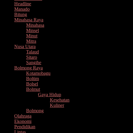
Headline
Manado
Bitung
Minahasa Raya
Minahasa
Minsel
Minut
Mitra
Nusa Utara
Talaud
Sitaro
Sangihe
Bolmong Raya
Kotamobagu
Boltim
Bolsel
Bolmut
Gaya Hidup
Kesehatan
Kuliner
Bolmong
Olahraga
Ekonomi
Pendidikan
Lintas